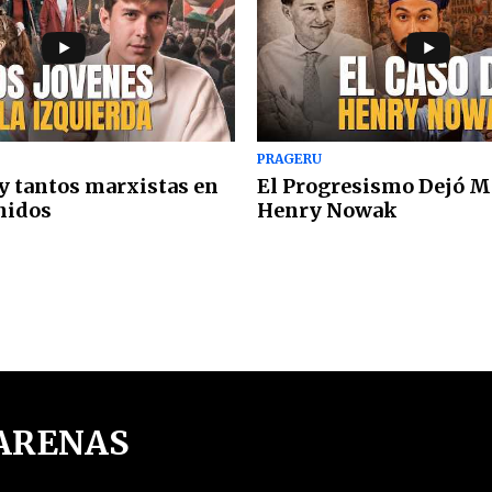
PRAGERU
y tantos marxistas en
El Progresismo Dejó M
nidos
Henry Nowak
 ARENAS