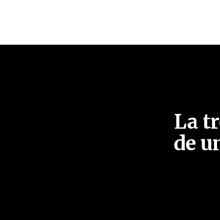
La t
de u