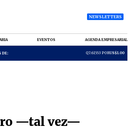
NEWSLETTERS
ARIA
EVENTOS
AGENDA EMPRESARIAL
Q7.61553 POR
US$1.00
 DE:
ero —tal vez—