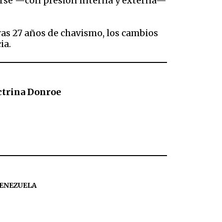
tirse —con presión interna y externa—
ras 27 años de chavismo, los cambios
ia.
octrina Donroe
ENEZUELA