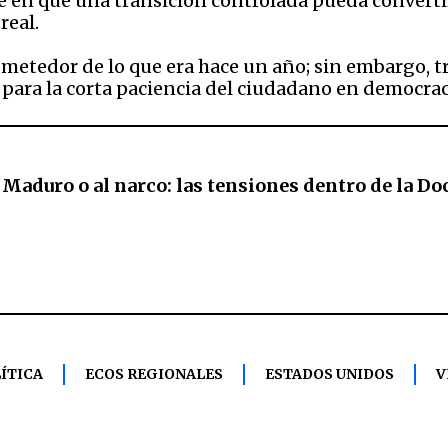
de en que una transición controlada pueda conver
 real.
ometedor de lo que era hace un año; sin embargo, t
 para la corta paciencia del ciudadano en democrac
 Maduro o al narco: las tensiones dentro de la D
ÍTICA
ECOS REGIONALES
ESTADOS UNIDOS
V