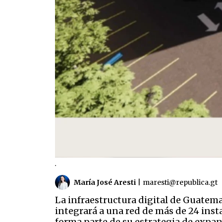
.
María José Aresti
|
maresti@republica.gt
La infraestructura digital de Guatem
integrará a una red de más de 24 ins
forma parte de su estrategia de expans