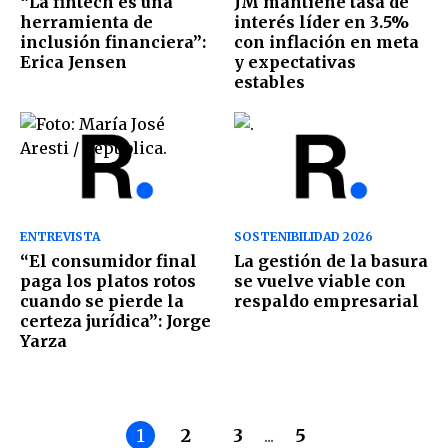
“La fintech es una
JM mantiene tasa de
herramienta de
interés líder en 3.5%
inclusión financiera”:
con inflación en meta
Erica Jensen
y expectativas
estables
ENTREVISTA
SOSTENIBILIDAD 2026
“El consumidor final
La gestión de la basura
paga los platos rotos
se vuelve viable con
cuando se pierde la
respaldo empresarial
certeza jurídica”: Jorge
Yarza
1
2
3
...
5