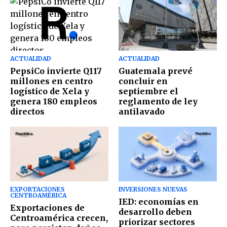
ACTUALIDAD
ACTUALIDAD
PepsiCo invierte Q117
Guatemala prevé
millones en centro
concluir en
logístico de Xela y
septiembre el
genera 180 empleos
reglamento de ley
directos
antilavado
EXPORTACIONES
INVERSIONES NUEVAS
CENTROAMÉRICA
IED: economías en
Exportaciones de
desarrollo deben
Centroamérica crecen,
priorizar sectores