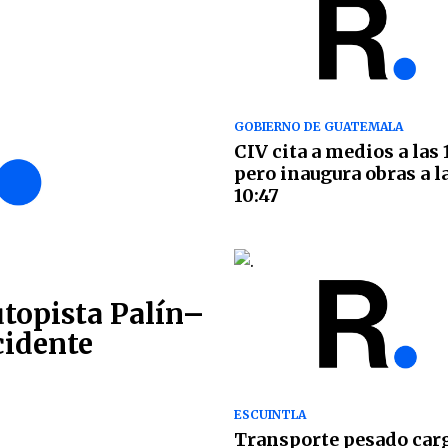
GOBIERNO DE GUATEMALA
CIV cita a medios a las 
pero inaugura obras a l
10:47
utopista Palín–
cidente
ESCUINTLA
Transporte pesado car