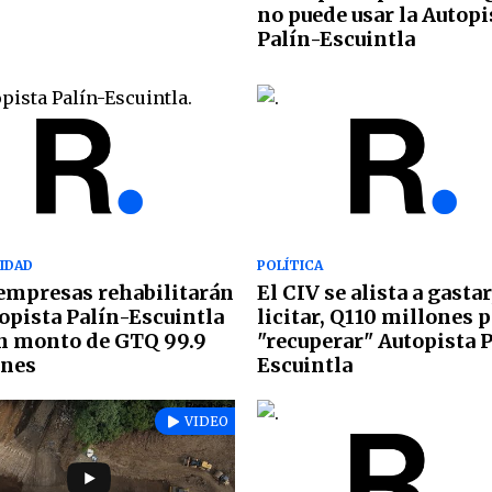
no puede usar la Autopi
Palín-Escuintla
IDAD
POLÍTICA
empresas rehabilitarán
El CIV se alista a gastar
topista Palín-Escuintla
licitar, Q110 millones 
n monto de GTQ 99.9
"recuperar" Autopista 
ones
Escuintla
VIDEO