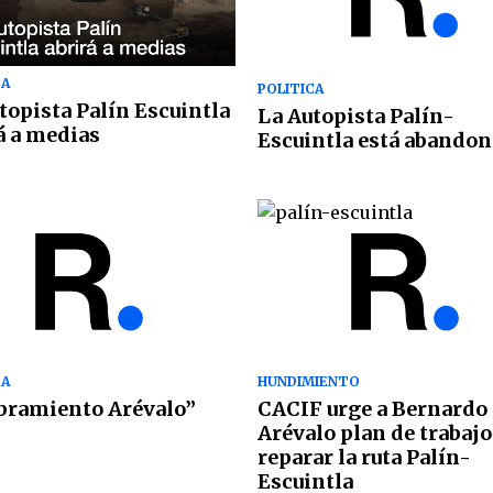
CA
POLITICA
topista Palín Escuintla
La Autopista Palín-
á a medias
Escuintla está abando
CA
HUNDIMIENTO
ibramiento Arévalo”
CACIF urge a Bernardo
Arévalo plan de trabajo
reparar la ruta Palín-
Escuintla