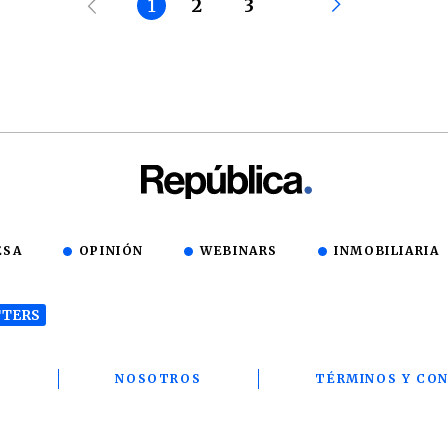
1
2
3
ESA
OPINIÓN
WEBINARS
INMOBILIARIA
TERS
T
NOSOTROS
TÉRMINOS Y CON