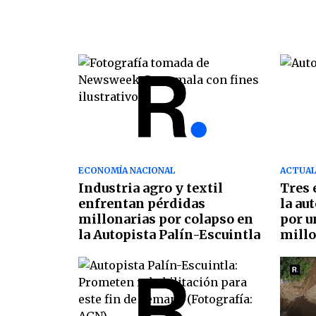
ECONOMÍA NACIONAL
ACTUAL
Industria agro y textil
Tres 
enfrentan pérdidas
la au
millonarias por colapso en
por u
la Autopista Palín-Escuintla
mill