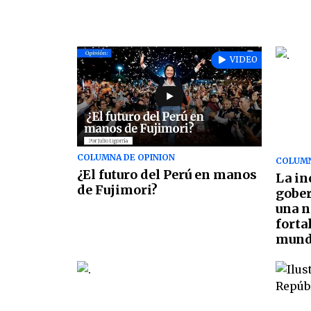
VIDEO
COLUMNA DE OPINION
COLUMN
¿El futuro del Perú en manos
La in
de Fujimori?
gober
una n
forta
mund