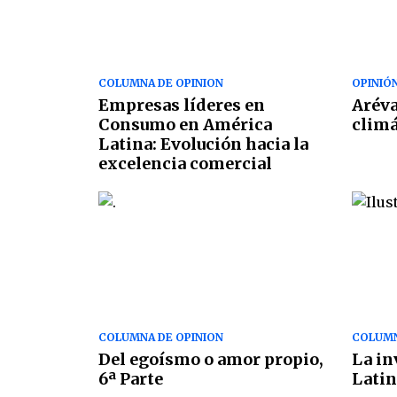
COLUMNA DE OPINION
OPINIÓ
Empresas líderes en
Aréva
Consumo en América
climá
Latina: Evolución hacia la
excelencia comercial
COLUMNA DE OPINION
COLUMN
Del egoísmo o amor propio,
La in
6ª Parte
Lati