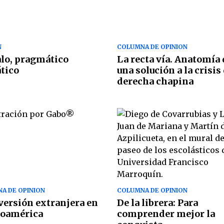
N
COLUMNA DE OPINION
lo, pragmático
La recta vía. Anatomía 
tico
una solución a la crisis 
derecha chapina
A DE OPINION
COLUMNA DE OPINION
versión extranjera en
De la librera: Para
noamérica
comprender mejor la