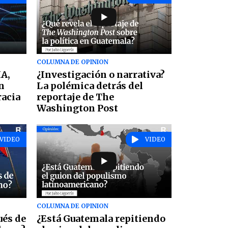
COLUMNA DE OPINION
IA,
¿Investigación o narrativa?
án
La polémica detrás del
racia
reportaje de The
Washington Post
VIDEO
VIDEO
COLUMNA DE OPINION
ués de
¿Está Guatemala repitiendo