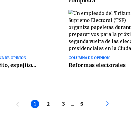
conquista
A DE OPINION
COLUMNA DE OPINION
ito, espejito…
Reformas electorales
1
2
3
...
5