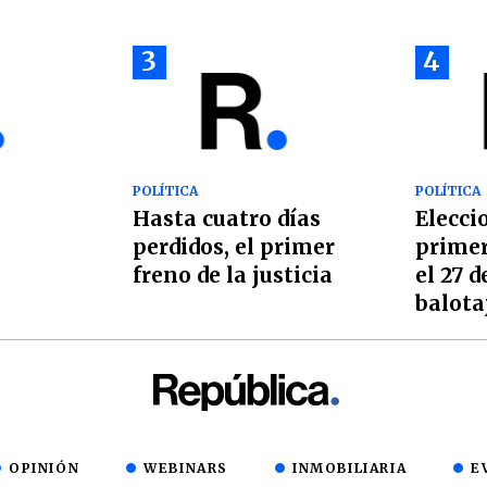
3
4
POLÍTICA
POLÍTICA
Hasta cuatro días
Elecci
perdidos, el primer
primer
freno de la justicia
el 27 d
balotaj
agosto
OPINIÓN
WEBINARS
INMOBILIARIA
E