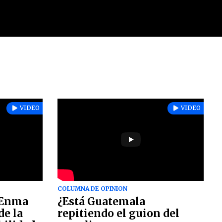
VIDEO
VIDEO
COLUMNA DE OPINION
: Enma
¿Está Guatemala
de la
repitiendo el guion del