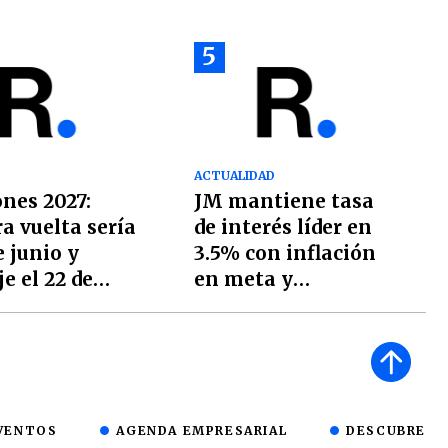
5
ACTUALIDAD
ones 2027:
JM mantiene tasa
a vuelta sería
de interés líder en
e junio y
3.5% con inflación
e el 22 de
en meta y
, según el TSE
expectativas
estables
VENTOS
AGENDA EMPRESARIAL
DESCUBRE