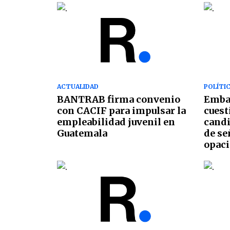
ACTUALIDAD
POLÍTI
BANTRAB firma convenio
Embaj
con CACIF para impulsar la
cuest
empleabilidad juvenil en
candi
Guatemala
de se
opac