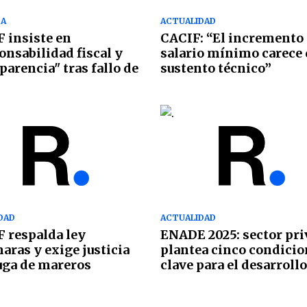
CA
ACTUALIDAD
 insiste en
CACIF: “El incremento 
onsabilidad fiscal y
salario mínimo carece 
parencia" tras fallo de
sustento técnico”
DAD
ACTUALIDAD
 respalda ley
ENADE 2025: sector pr
aras y exige justicia
plantea cinco condicio
uga de mareros
clave para el desarrollo