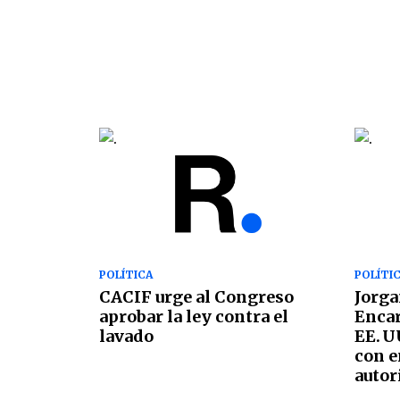
POLÍTICA
POLÍTI
CACIF urge al Congreso
Jorga
aprobar la ley contra el
Encar
lavado
EE. U
con e
autor