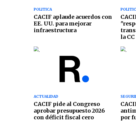
POLITICA
POLITI
CACIF aplaude acuerdos con
CACIF
EE. UU. para mejorar
"resp
infraestructura
trans
la CC
ACTUALIDAD
SEGURI
CACIF pide al Congreso
CACIF
aprobar presupuesto 2026
antim
con déficit fiscal cero
por f