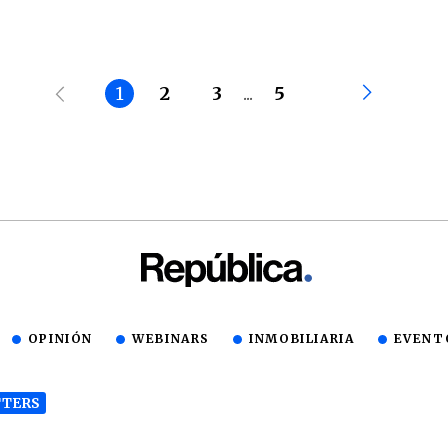
1
2
3
...
5
OPINIÓN
WEBINARS
INMOBILIARIA
EVENT
TERS