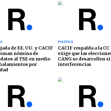
CA
POLÍTICA
ada de EE. UU. y CACIF
CACIF respalda a la CC
ionan nómina de
exige que las eleccione
datos al TSE en medio
CANG se desarrollen s
ñalamientos por
interferencias
idad