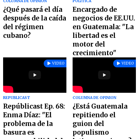
COLUMNA DE OPINION
POLITICA
¿Qué pasará el día
Encargado de
después de la caída
negocios de EE.UU.
del régimen
en Guatemala: "La
cubano?
libertad es el
motor del
crecimiento"
VIDEO
VIDEO
REPUBLICAST
COLUMNA DE OPINION
Repúblicast Ep. 68:
¿Está Guatemala
Enma Díaz: "El
repitiendo el
problema de la
guion del
basura es
populismo