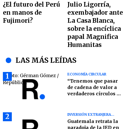
Julio Ligorría,
¿El futuro del Perú
exembajador ante
en manos de
La Casa Blanca,
Fujimori?
sobre la encíclica
papal Magnifica
Humanitas
LAS MÁS LEÍDAS
1
ECONOMÍA CIRCULAR
“Tenemos que pasar
de cadena de valor a
verdaderos círculos de
valor”: Jorge Cardona
2
INVERSIÓN EXTRANJERA
DIRECTA
Guatemala retrata la
paradoja de la IED en