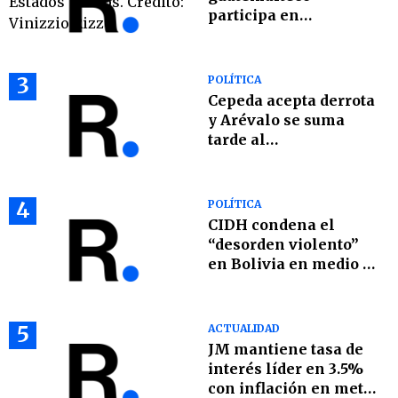
participa en
celebración de los 250
años de EE. UU.
3
POLÍTICA
Cepeda acepta derrota
y Arévalo se suma
tarde al
reconocimiento del
nuevo presidente De
la Espriella
4
POLÍTICA
CIDH condena el
“desorden violento”
en Bolivia en medio de
bloqueos vinculados
con Evo Morales
5
ACTUALIDAD
JM mantiene tasa de
interés líder en 3.5%
con inflación en meta