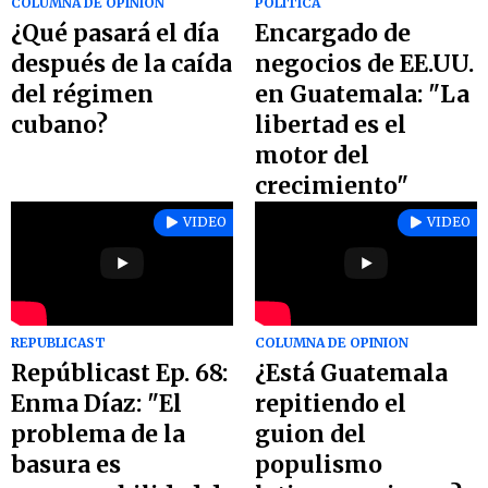
COLUMNA DE OPINION
POLITICA
¿Qué pasará el día
Encargado de
después de la caída
negocios de EE.UU.
del régimen
en Guatemala: "La
cubano?
libertad es el
motor del
crecimiento"
VIDEO
VIDEO
REPUBLICAST
COLUMNA DE OPINION
Repúblicast Ep. 68:
¿Está Guatemala
Enma Díaz: "El
repitiendo el
problema de la
guion del
basura es
populismo