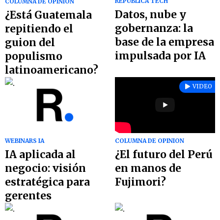
REPÚBLICA TECH
COLUMNA DE OPINION
Datos, nube y
¿Está Guatemala
gobernanza: la
repitiendo el
base de la empresa
guion del
impulsada por IA
populismo
latinoamericano?
VIDEO
WEBINARS IA
COLUMNA DE OPINION
IA aplicada al
¿El futuro del Perú
negocio: visión
en manos de
estratégica para
Fujimori?
gerentes