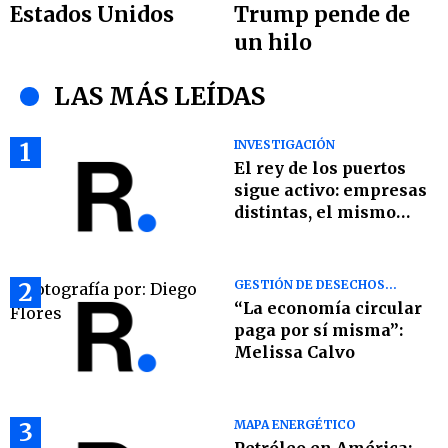
Estados Unidos
Trump pende de
un hilo
LAS MÁS LEÍDAS
1
INVESTIGACIÓN
El rey de los puertos
sigue activo: empresas
distintas, el mismo
imperio
2
GESTIÓN DE DESECHOS
SÓLIDOS
“La economía circular
paga por sí misma”:
Melissa Calvo
3
MAPA ENERGÉTICO