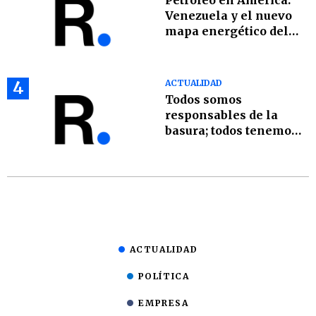
Petróleo en América:
Venezuela y el nuevo
mapa energético del
hemisferio
4
ACTUALIDAD
Todos somos
responsables de la
basura; todos tenemos
que ser parte de la
solución
ACTUALIDAD
POLÍTICA
EMPRESA