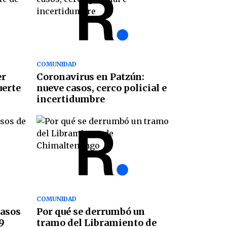
COMUNIDAD
er
Coronavirus en Patzún:
uerte
nueve casos, cerco policial e
incertidumbre
COMUNIDAD
casos
Por qué se derrumbó un
9
tramo del Libramiento de