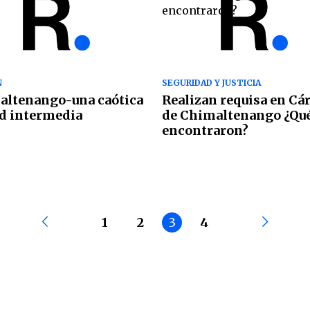
N
SEGURIDAD Y JUSTICIA
altenango-una caótica
Realizan requisa en Cá
d intermedia
de Chimaltenango ¿Qu
encontraron?
1
2
3
4