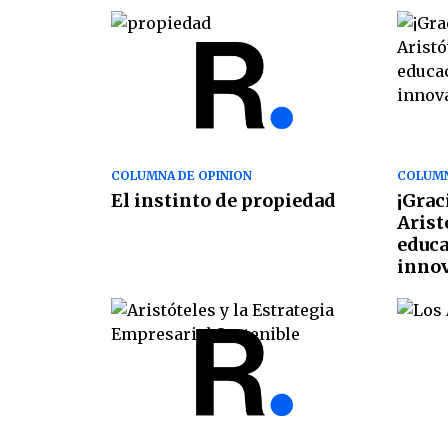
COLUMNA DE OPINION
COLUMN
El instinto de propiedad
¡Grac
Arist
educa
inno