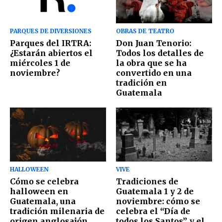
PARQUES DE DIVERSIONES
OBRAS DE TEATRO
Parques del IRTRA:
Don Juan Tenorio:
¿Estarán abiertos el
Todos los detalles de
miércoles 1 de
la obra que se ha
noviembre?
convertido en una
tradición en
Guatemala
HALLOWEEN
VIVE
Cómo se celebra
Tradiciones de
halloween en
Guatemala 1 y 2 de
Guatemala, una
noviembre: cómo se
tradición milenaria de
celebra el “Día de
origen anglosajón
todos los Santos” y el