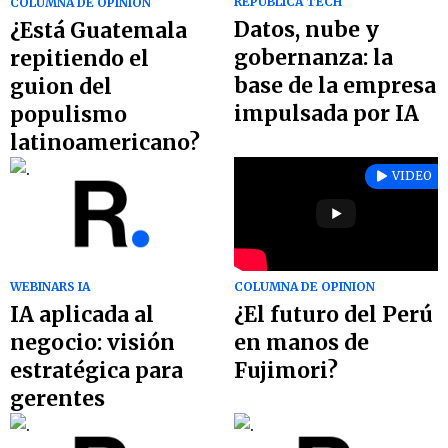
REPÚBLICA TECH
COLUMNA DE OPINION
Datos, nube y
¿Está Guatemala
gobernanza: la
repitiendo el
base de la empresa
guion del
impulsada por IA
populismo
latinoamericano?
VIDEO
WEBINARS IA
COLUMNA DE OPINION
IA aplicada al
¿El futuro del Perú
negocio: visión
en manos de
estratégica para
Fujimori?
gerentes