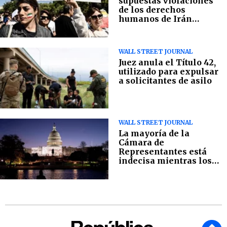
supuestas violaciones
de los derechos
humanos de Irán
durante las protestas
WALL STREET JOURNAL
Juez anula el Título 42,
utilizado para expulsar
a solicitantes de asilo
WALL STREET JOURNAL
La mayoría de la
Cámara de
Representantes está
indecisa mientras los
demócratas mantienen
el control del Senado