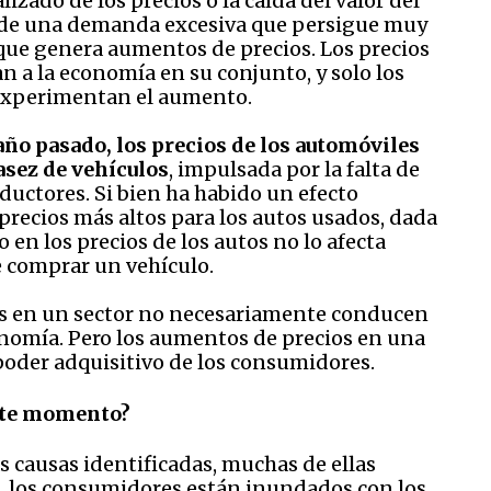
izado de los precios o la caída del valor del
do de una demanda excesiva que persigue muy
o que genera aumentos de precios. Los precios
 a la economía en su conjunto, y solo los
experimentan el aumento.
año pasado, los precios de los automóviles
asez de vehículos
, impulsada por la falta de
ctores. Si bien ha habido un efecto
ecios más altos para los autos usados, dada
 en los precios de los autos no lo afecta
 comprar un vehículo.
os en un sector no necesariamente conducen
onomía. Pero los aumentos de precios en una
 poder adquisitivo de los consumidores.
este momento?
as causas identificadas, muchas de ellas
o, los consumidores están inundados con los