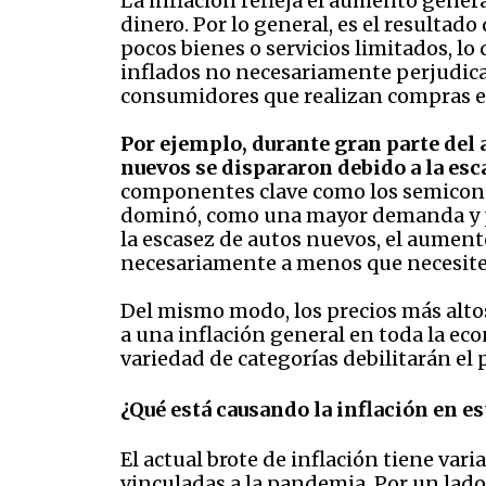
La inflación refleja el aumento general
dinero. Por lo general, es el resulta
pocos bienes o servicios limitados, l
inflados no necesariamente perjudican
consumidores que realizan compras 
Por ejemplo, durante gran parte del 
nuevos se dispararon debido a la esc
componentes clave como los semicondu
dominó, como una mayor demanda y pr
la escasez de autos nuevos, el aumento
necesariamente a menos que necesite
Del mismo modo, los precios más alt
a una inflación general en toda la ec
variedad de categorías debilitarán el
¿Qué está causando la inflación en 
El actual brote de inflación tiene vari
vinculadas a la pandemia. Por un lad