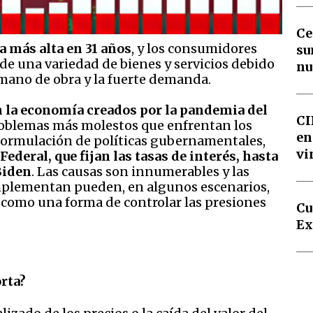
Ce
sa más alta en 31 años
, y los consumidores
su
de una variedad de bienes y servicios debido
nu
e mano de obra y la fuerte demanda.
n la economía creados por la pandemia del
CI
 problemas más molestos que enfrentan los
en
 formulación de políticas gubernamentales,
vi
ederal, que fijan las tasas de interés, hasta
Biden
. Las causas son innumerables y las
plementan pueden, en algunos escenarios,
 como una forma de controlar las presiones
Cu
Ex
orta?