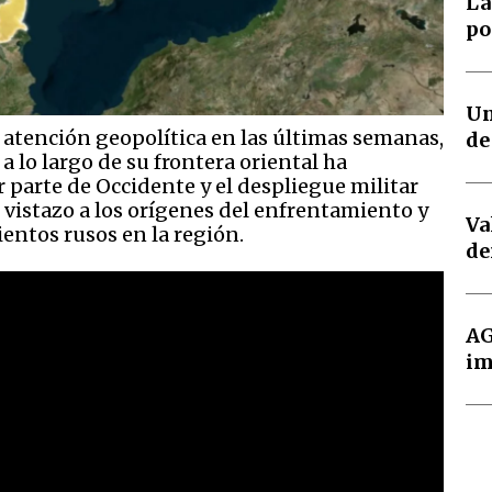
La
po
Un
e atención geopolítica en las últimas semanas,
de
a lo largo de su frontera oriental ha
parte de Occidente y el despliegue militar
 vistazo a los orígenes del enfrentamiento y
Va
entos rusos en la región.
de
AG
im