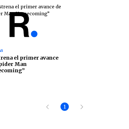
AS
trena el primer avance
pider Man
coming”
1