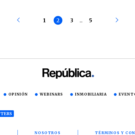
1
2
3
...
5
OPINIÓN
WEBINARS
INMOBILIARIA
EVENT
TERS
T
NOSOTROS
TÉRMINOS Y CON