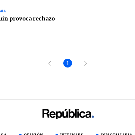
MÍA
in provoca rechazo
1
ESA
OPINIÓN
WEBINARS
INMOBILIARIA