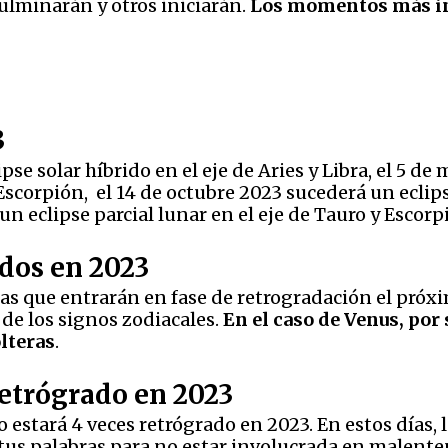
ulminarán y otros iniciarán.
Los momentos más int
3
ipse solar híbrido en el eje de Aries y Libra, el 5 d
scorpión, el 14 de octubre 2023 sucederá un eclipse
 un eclipse parcial lunar en el eje de Tauro y Escorp
ados en 2023
as que entrarán en fase de retrogradación el próx
de los signos zodiacales.
En el caso de Venus, por
olteras
.
retrógrado en 2023
o estará 4 veces retrógrado en 2023. En estos días,
s palabras para no estar involucrada en malentend