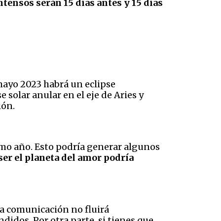
ensos serán 15 días antes y 15 días
e mayo 2023 habrá un eclipse
 solar anular en el eje de Aries y
ión.
imo año. Esto podría generar algunos
 ser el planeta del amor podría
 la comunicación no fluirá
idos. Por otra parte, si tienes que