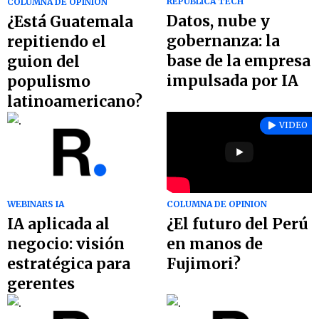
REPÚBLICA TECH
COLUMNA DE OPINION
Datos, nube y
¿Está Guatemala
gobernanza: la
repitiendo el
base de la empresa
guion del
impulsada por IA
populismo
latinoamericano?
VIDEO
WEBINARS IA
COLUMNA DE OPINION
IA aplicada al
¿El futuro del Perú
negocio: visión
en manos de
estratégica para
Fujimori?
gerentes