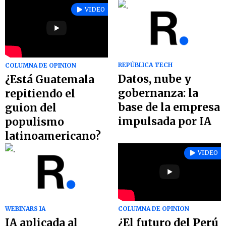
VIDEO
REPÚBLICA TECH
COLUMNA DE OPINION
Datos, nube y
¿Está Guatemala
gobernanza: la
repitiendo el
base de la empresa
guion del
impulsada por IA
populismo
latinoamericano?
VIDEO
WEBINARS IA
COLUMNA DE OPINION
IA aplicada al
¿El futuro del Perú