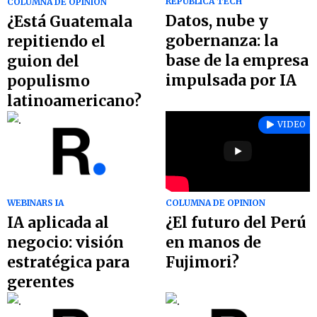
REPÚBLICA TECH
COLUMNA DE OPINION
Datos, nube y
¿Está Guatemala
gobernanza: la
repitiendo el
base de la empresa
guion del
impulsada por IA
populismo
latinoamericano?
VIDEO
WEBINARS IA
COLUMNA DE OPINION
IA aplicada al
¿El futuro del Perú
negocio: visión
en manos de
estratégica para
Fujimori?
gerentes