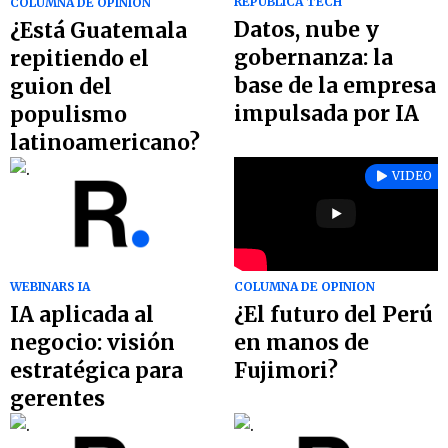
REPÚBLICA TECH
COLUMNA DE OPINION
Datos, nube y
¿Está Guatemala
gobernanza: la
repitiendo el
base de la empresa
guion del
impulsada por IA
populismo
latinoamericano?
VIDEO
WEBINARS IA
COLUMNA DE OPINION
IA aplicada al
¿El futuro del Perú
negocio: visión
en manos de
estratégica para
Fujimori?
gerentes