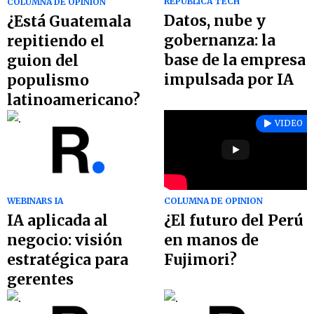
REPÚBLICA TECH
COLUMNA DE OPINION
Datos, nube y
¿Está Guatemala
gobernanza: la
repitiendo el
base de la empresa
guion del
impulsada por IA
populismo
latinoamericano?
VIDEO
WEBINARS IA
COLUMNA DE OPINION
IA aplicada al
¿El futuro del Perú
negocio: visión
en manos de
estratégica para
Fujimori?
gerentes