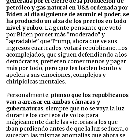
generada por el cierre de la producción de
petróleo y gas natural en USA ordenada por
Biden al día siguiente de asumir el poder, se
ha producido un alza de los precios en todo
nivel y rubro.
La gente pensante que votó
por Biden por ser más “moderado” y
“agradable” que Trump, ahora que ve sus
ingresos cuarteados, votará republicano. Los
acomplejados, que siguen defendiendo a los
demócratas, prefieren comer menos y pagar
más por todo, pero que les hablen bonito y
apelen a sus emociones, complejos y
chiripiolcas mentales.
Personalmente,
pienso que los republicanos
van a arrasar en ambas cámaras y
gubernaturas
, siempre que no se vaya la luz
durante los conteos de votos para
mágicamente darle las victorias a los que
iban perdiendo antes de que la luz se fuera, o
sucedan las mismas anomalías que ahora se