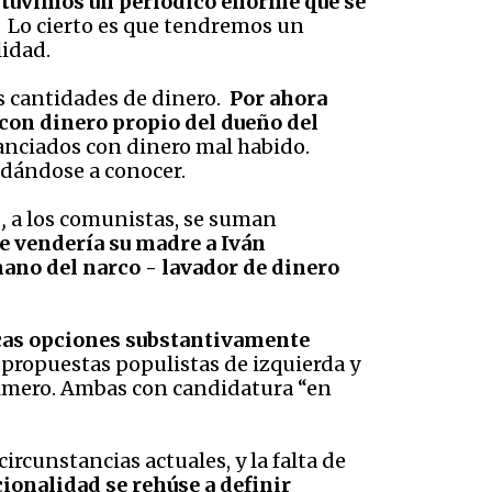
e tuvimos un periódico enorme que se
. Lo cierto es que tendremos un
lidad.
s cantidades de dinero.
Por ahora
 con dinero propio del dueño del
inanciados con dinero mal habido.
 dándose a conocer.
,
a los comunistas, se suman
 le vendería su madre a Iván
mano del narco - lavador de dinero
icas opciones substantivamente
 propuestas populistas de izquierda y
primero. Ambas con candidatura “en
rcunstancias actuales, y la falta de
ionalidad se rehúse a definir