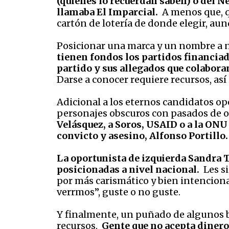
(quiénes lo recuerdan saben) o del 
llamaba El Imparcial.
A menos que, q
cartón de lotería de donde elegir, au
Posicionar una marca y un nombre a n
tienen fondos los partidos financiad
partido y sus allegados que colabora
Darse a conocer requiere recursos, a
Adicional a los eternos candidatos op
personajes obscuros con pasados de 
Velásquez, a Soros, USAID o a la ONU
convicto y asesino, Alfonso Portillo.
La oportunista de izquierda Sandra 
posicionadas a nivel nacional.
Les s
por más carismático y bien intencion
verrmos”, guste o no guste.
Y finalmente, un puñado de algunos bi
recursos.
Gente que no acepta dinero