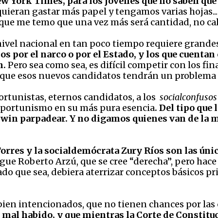
New York Times, para los jóvenes que no saben qu
uieran gastar más papel y tengamos varias hojas..
nque me temo que una vez más será cantidad, no ca
ivel nacional en tan poco tiempo requiere grande
os por el narco o por el Estado, y los que cuentan
n.
Pero sea como sea, es difícil competir con los f
sí que esos nuevos candidatos tendrán un problema
ortunistas, eternos candidatos, a los
socialconfusos 
oportunismo en su más pura esencia
. Del tipo que
 win parpadear. Y no digamos quienes van de la 
Torres y la socialdemócrata Zury Ríos son las ún
igue Roberto Arzú, que se cree “derecha”, pero hace
ado que sea, debiera aterrizar conceptos básicos 
en intencionados, que no tienen chances por las ci
 mal habido, y que mientras la Corte de Constituc