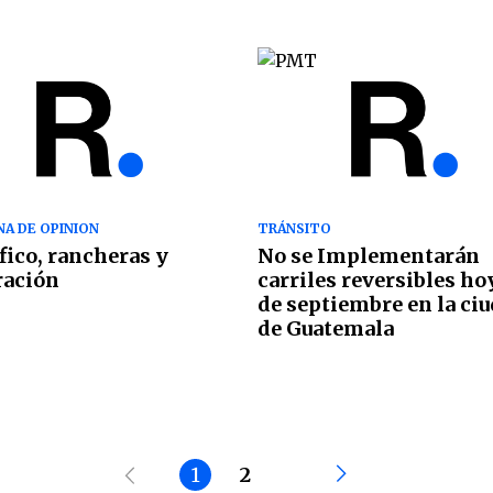
A DE OPINION
TRÁNSITO
áfico, rancheras y
No se Implementarán
ración
carriles reversibles ho
de septiembre en la ci
de Guatemala
1
2