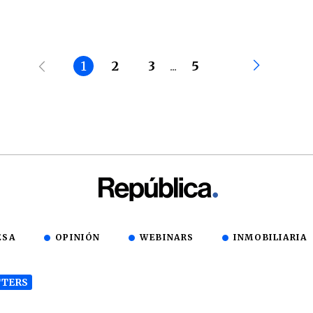
1
2
3
...
5
ESA
OPINIÓN
WEBINARS
INMOBILIARIA
TERS