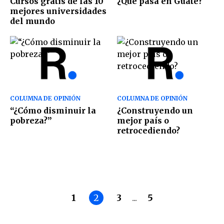
Cursos gratis de las 10
¿Qué pasa en Guate?
mejores universidades
del mundo
COLUMNA DE OPINIÓN
COLUMNA DE OPINIÓN
“¿Cómo disminuir la
¿Construyendo un
pobreza?”
mejor país o
retrocediendo?
1
2
3
...
5