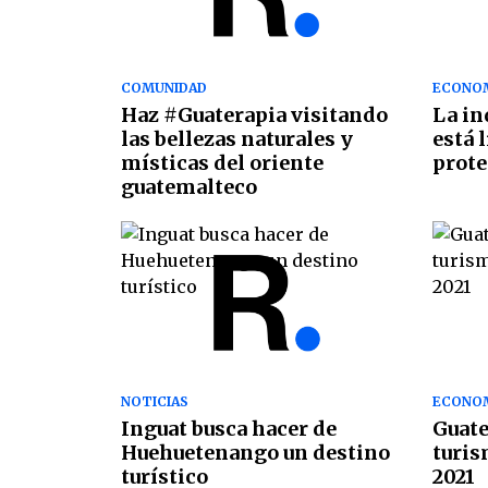
COMUNIDAD
ECONO
Haz #Guaterapia visitando
La in
las bellezas naturales y
está l
místicas del oriente
prote
guatemalteco
NOTICIAS
ECONO
Inguat busca hacer de
Guate
Huehuetenango un destino
turis
turístico
2021