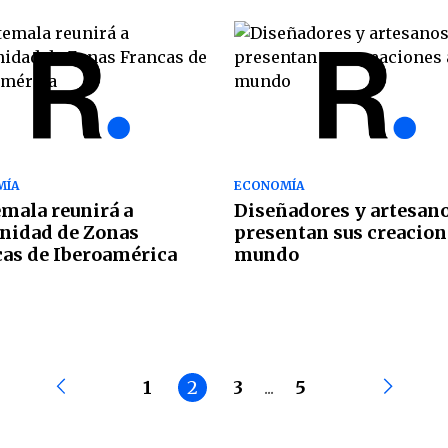
MÍA
ECONOMÍA
mala reunirá a
Diseñadores y artesan
nidad de Zonas
presentan sus creacion
as de Iberoamérica
mundo
1
2
3
...
5