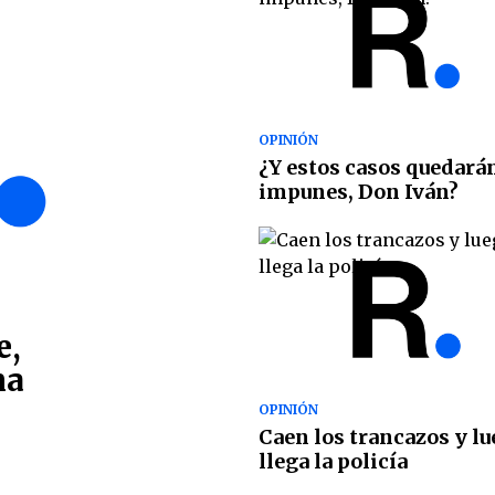
OPINIÓN
¿Y estos casos quedará
impunes, Don Iván?
e,
ma
OPINIÓN
Caen los trancazos y l
llega la policía