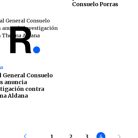
Consuelo Porras
AS
l General Consuelo
s anuncia
tigación contra
ma Aldana
1
...
2
3
4