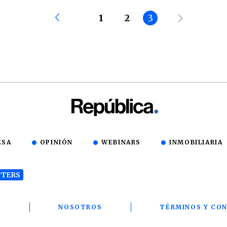
1
2
3
ESA
OPINIÓN
WEBINARS
INMOBILIARIA
TERS
T
NOSOTROS
TÉRMINOS Y CON