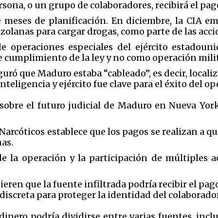
ersona, o un grupo de colaboradores, recibirá el pag
e meses de planificación. En diciembre, la CIA 
olanas para cargar drogas, como parte de las acci
e operaciones especiales del ejército estadoun
 cumplimiento de la ley y no como operación milita
uró que Maduro estaba “cableado”, es decir, locali
nteligencia y ejército fue clave para el éxito del op
 sobre el futuro judicial de Maduro en Nueva Yor
rcóticos establece que los pagos se realizan a qu
as.
e la operación y la participación de múltiples a
eren que la fuente infiltrada podría recibir el pag
iscreta para proteger la identidad del colaborador
inero podría dividirse entre varias fuentes, incl