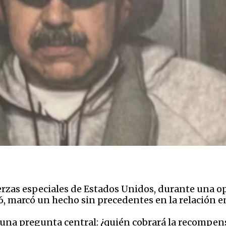
rzas especiales de Estados Unidos, durante una op
6, marcó un hecho sin precedentes en la relación e
 una pregunta central: ¿quién cobrará la recompen