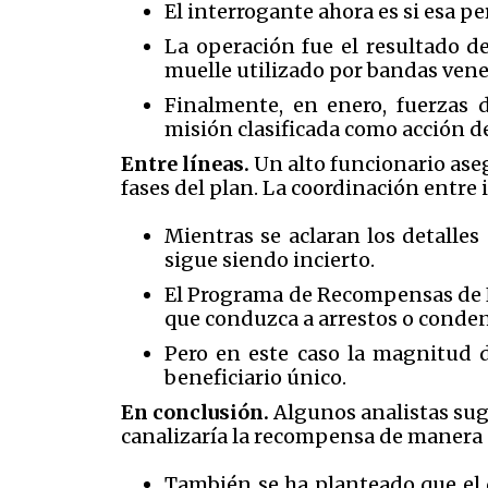
El interrogante ahora es si esa p
La operación fue el resultado d
muelle utilizado por bandas venez
Finalmente, en enero, fuerzas d
misión clasificada como acción de
Entre líneas.
Un alto funcionario aseg
fases del plan. La coordinación entre i
Mientras se aclaran los detalles
sigue siendo incierto.
El Programa de Recompensas de Na
que conduzca a arrestos o conden
Pero en este caso la magnitud d
beneficiario único.
En conclusión.
Algunos analistas sugi
canalizaría la recompensa de manera d
También se ha planteado que el d