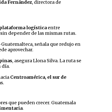
ida Fernández
, directora de
plataforma logística
entre
n sin depender de las mismas rutas.
-Guatemalteca, señala que redujo en
ede aprovechar.
ipinas
, asegura Llona Silva. La ruta se
 día.
hacia
Centroamérica, el sur de
s.
ores que pueden crecer. Guatemala
limentaria
.