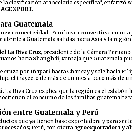
la clasificación arancelaria específica”, enfatizó
A
e
AGEXPORT
.
para Guatemala
nueva conectividad.
Perú
busca convertirse en una
e abrirle a Guatemala salidas hacia Asia y la regió
del La Riva Cruz
, presidente de la Cámara Peruano
ruanos hacia
Shanghái
, ventaja que Guatemala pu
ue cruza por
Iñapari
hasta Chancay y sale hacia
Fil
edujo el trayecto de más de un mes a poco más de un
. La Riva Cruz explica que la región es el eslabón 
 sostienen el consumo de las familias guatemalteca
ión entre Guatemala y Perú
ductos que ya tienen base exportadora y para sect
procesados
; Perú, con oferta
agroexportadora y a