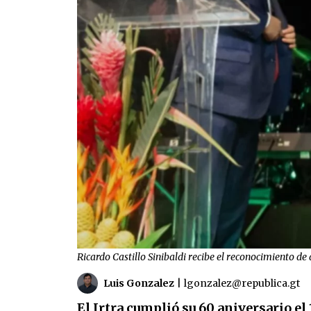
Ricardo Castillo Sinibaldi recibe el reconocimiento de
Luis Gonzalez
|
lgonzalez@republica.gt
El Irtra cumplió su 60 aniversario el 