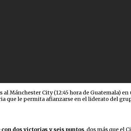
es al Mánchester City (12:45 hora de Guatemala) en
ia que le permita afianzarse en el liderato del gr
 con dos victorias y seis puntos
, dos más que el C