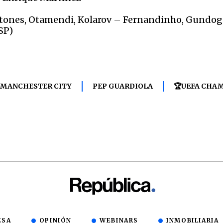
 Stones, Otamendi, Kolarov – Fernandinho, Gundoga
SP)
MANCHESTER CITY
PEP GUARDIOLA
🏆UEFA CHA
ESA
OPINIÓN
WEBINARS
INMOBILIARIA