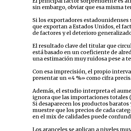
El principal factor sorprendente es at
sin embargo, obviar que esa misma ten
Si los exportadores estadounidenses s
que exportan a Estados Unidos, el fac
de factores y el deterioro generalizad
El resultado clave del titular que circ
está basado en un coeficiente de alred
una estimación muy ruidosa pese a te
Con esa imprecisión, el propio interv
presentar un «4 %» como cifra precisa
Además, el estudio interpreta el aume
ignora que las importaciones totales 
Si desaparecen los productos baratos 
muestre que los precios de cada categ
en el mix de calidades puede confund
Los aranceles se aplican a niveles m