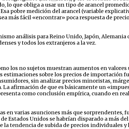
, lo que obliga a usar un tipo de arancel promedi
 Esa pobre medición del arancel (variable explicati
 sea más fácil «encontrar» poca respuesta de preci
ismo análisis para Reino Unido, Japón, Alemania o 
enses y todos los extranjeros a la vez.
 como los no sujetos muestran aumentos en valores 
las estimaciones sobre los precios de importación f
onsumidores, sin analizar precios minoristas, márge
ena. La afirmación de que es básicamente un «impu
presenta como conclusión empírica, cuando en rea
das en varias asunciones más que sorprendentes, fue
 de Estados Unidos se habrían disparado a más del 
e la tendencia de subida de precios individuales y l