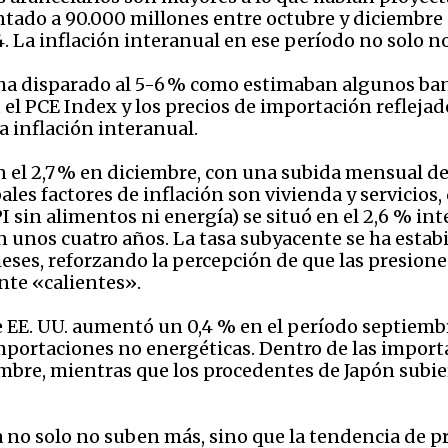
tado a 90.000 millones entre octubre y diciembre
 La inflación interanual en ese período no solo no
 ha disparado al 5-6 % como estimaban algunos ban
, el PCE Index y los precios de importación reflejad
a inflación interanual.
en el 2,7 % en diciembre, con una subida mensual de
pales factores de inflación son vivienda y servicios
I sin alimentos ni energía) se situó en el 2,6 % i
n unos cuatro años. La tasa subyacente se ha estab
meses, reforzando la percepción de que las presion
nte «calientes».
de EE. UU. aumentó un 0,4 % en el período septiem
importaciones no energéticas. Dentro de las import
bre, mientras que los procedentes de Japón subier
 no solo no suben más, sino que la tendencia de p