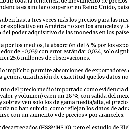
ribuir toda la tendencia de movimiento de precios 
dencia es similar o superior en Reino Unido, país
uben hasta tres veces más los precios para las mis
tor explicativo en América no son los aranceles y 
o del poder adquisitivo de las monedas en los paíse
ula por los medios, la absorción del 4 % por los expo
edor de −0,039 con error estándar 0,024, solo signi
ner 25,6 millones de observaciones.
alo implícito permite absorciones de exportadores d
 genera una ilusión de exactitud que los datos no
nto del precio medio importado como evidencia de 
(valor y volumen) caen un 28 %, con salida del mer
y sobreviven solo los de gama media/alta, el preci
oría no han subido, como reflejan los datos de adu
irse con un aumento «de precios» por aranceles.
uy desagregados (HS8HS10), pero el estudio de Ki