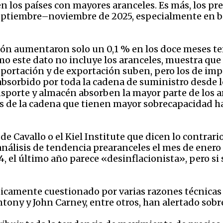
n los países con mayores aranceles. Es más, los p
ptiembre–noviembre de 2025, especialmente en bi
ción aumentaron solo un 0,1 % en los doce meses t
o este dato no incluye los aranceles, muestra que 
importación y de exportación suben, pero los de im
o absorbido por toda la cadena de suministro desde
ansporte y almacén absorben la mayor parte de los a
os de la cadena que tienen mayor sobrecapacidad ha
e Cavallo o el Kiel Institute que dicen lo contrari
nálisis de tendencia prearanceles el mes de enero
, el último año parece «desinflacionista», pero si s
ísticamente cuestionado por varias razones técnicas
ony y John Carney, entre otros, han alertado sobre