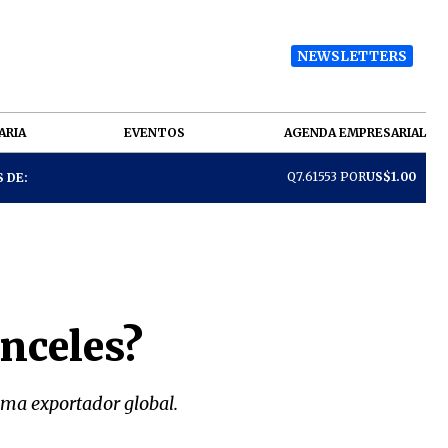
NEWSLETTERS
ARIA
EVENTOS
AGENDA EMPRESARIAL
Q7.61553 POR
US$1.00
 DE:
anceles?
ema exportador global.