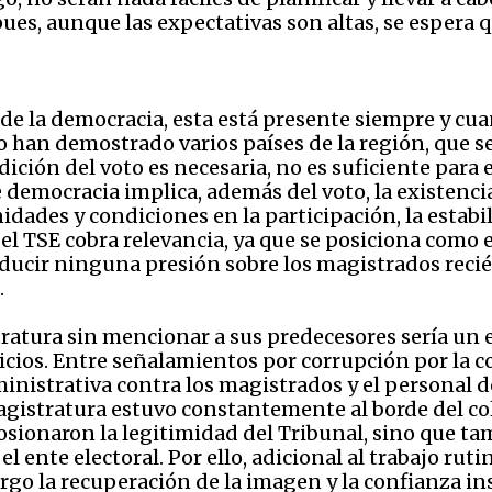
ues, aunque las expectativas son altas, se espera qu
de la democracia, esta está presente siempre y cuan
o han demostrado varios países de la región, que 
ición del voto es necesaria, no es suficiente par
e democracia implica, además del voto, la existenc
dades y condiciones en la participación, la estabili
e el TSE cobra relevancia, ya que se posiciona como
inducir ninguna presión sobre los magistrados reci
.
tratura sin mencionar a sus predecesores sería un 
ios. Entre señalamientos por corrupción por la co
ministrativa contra los magistrados y el personal de
 magistratura estuvo constantemente al borde del 
rosionaron la legitimidad del Tribunal, sino que t
l ente electoral. Por ello, adicional al trabajo ru
o la recuperación de la imagen y la confianza inst