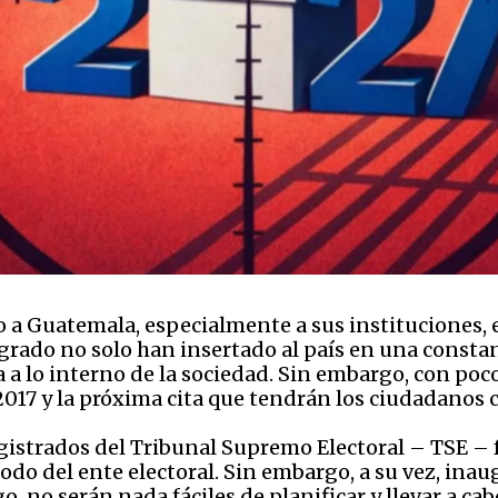
 a Guatemala, especialmente a sus instituciones, e
 grado no solo han insertado al país en una const
 a lo interno de la sociedad. Sin embargo, con poc
17 y la próxima cita que tendrán los ciudadanos c
gistrados del Tribunal Supremo Electoral – TSE – 
odo del ente electoral. Sin embargo, a su vez, inau
go, no serán nada fáciles de planificar y llevar a c