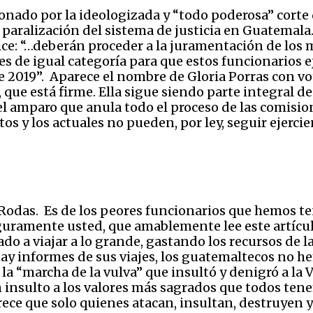
ionado por la ideologizada y “todo poderosa” cort
 paralización del sistema de justicia en Guatemala
: “…deberán proceder a la juramentación de los ma
es de igual categoría para que estos funcionarios 
 2019”. Aparece el nombre de Gloria Porras con vo
 que está firme. Ella sigue siendo parte integral 
 el amparo que anula todo el proceso de las comisi
s y los actuales no pueden, por ley, seguir ejercie
Rodas. Es de los peores funcionarios que hemos te
guramente usted, que amablemente lee este artícul
ado a viajar a lo grande, gastando los recursos de 
y informes de sus viajes, los guatemaltecos no h
ó la “marcha de la vulva” que insultó y denigró a 
s un insulto a los valores más sagrados que todos te
ece que solo quienes atacan, insultan, destruyen y 