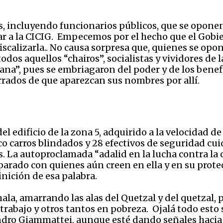
, incluyendo funcionarios públicos, que se oponen
ar a la CICIG. Empecemos por el hecho que el Gobi
iscalizarla.. No causa sorpresa que, quienes se opo
todos aquellos “chairos”, socialistas y vividores de 
ana”, pues se embriagaron del poder y de los benefi
ados de que aparezcan sus nombres por allí.
el edificio de la zona 5, adquirido a la velocidad de
co carros blindados y 28 efectivos de seguridad cui
s. La autoproclamada “adalid en la lucha contra la
arado con quienes aún creen en ella y en su prote
nición de esa palabra.
la, amarrando las alas del Quetzal y del quetzal
trabajo y otros tantos en pobreza. Ojalá todo esto 
andro Giammattei, aunque esté dando señales hacia