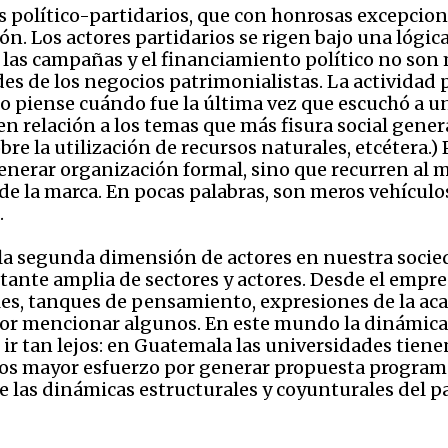
s político-partidarios, que con honrosas excepcion
ión. Los actores partidarios se rigen bajo una lóg
os, las campañas y el financiamiento político no so
ades de los negocios patrimonialistas. La actividad
lo piense cuándo fue la última vez que escuchó a un
 en relación a los temas que más fisura social gen
bre la utilización de recursos naturales, etcétera.)
nerar organización formal, sino que recurren al mo
 de la marca. En pocas palabras, son meros vehículo
.
a segunda dimensión de actores en nuestra sociedad
te amplia de sectores y actores. Desde el empre
les, tanques de pensamiento, expresiones de la a
por mencionar algunos. En este mundo la dinámica
in ir tan lejos: en Guatemala las universidades tie
os mayor esfuerzo por generar propuesta programát
las dinámicas estructurales y coyunturales del pa