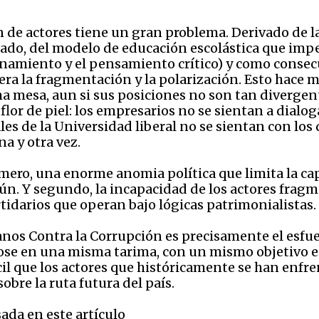
e actores tiene un gran problema. Derivado de la h
ado, del modelo de educación escolástica que impe
onamiento y el pensamiento crítico) y como consec
ra la fragmentación y la polarización. Esto hace 
 mesa, aun si sus posiciones no son tan divergen
lor de piel: los empresarios no se sientan a dialog
les de la Universidad liberal no se sientan con los 
na y otra vez.
imero, una enorme anomia política que limita la ca
n. Y segundo, la incapacidad de los actores frag
rtidarios que operan bajo lógicas patrimonialistas.
danos Contra la Corrupción es precisamente el esfue
dose en una misma tarima, con un mismo objetivo e
ácil que los actores que históricamente se han enf
obre la ruta futura del país.
ada en este artículo