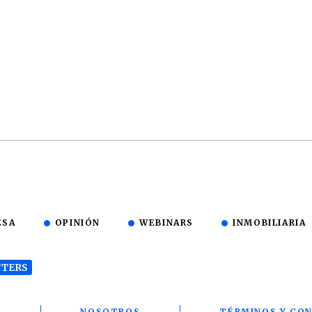
ESA
OPINIÓN
WEBINARS
INMOBILIARIA
TERS
T
NOSOTROS
TÉRMINOS Y CON