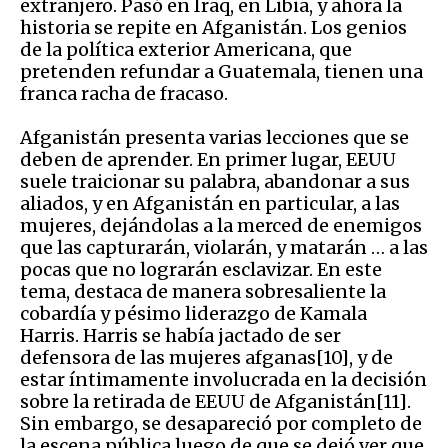
extranjero. Pasó en Iraq, en Libia, y ahora la
historia se repite en Afganistán. Los genios
de la política exterior Americana, que
pretenden refundar a Guatemala, tienen una
franca racha de fracaso.
Afganistán presenta varias lecciones que se
deben de aprender. En primer lugar, EEUU
suele traicionar su palabra, abandonar a sus
aliados, y en Afganistán en particular, a las
mujeres, dejándolas a la merced de enemigos
que las capturarán, violarán, y matarán … a las
pocas que no lograrán esclavizar. En este
tema, destaca de manera sobresaliente la
cobardía y pésimo liderazgo de Kamala
Harris. Harris se había jactado de ser
defensora de las mujeres afganas[10], y de
estar íntimamente involucrada en la decisión
sobre la retirada de EEUU de Afganistán[11].
Sin embargo, se desapareció por completo de
la escena pública luego de que se dejó ver que