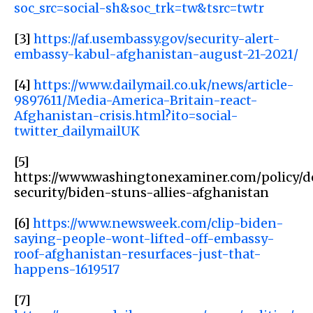
soc_src=social-sh&soc_trk=tw&tsrc=twtr
[3]
https://af.usembassy.gov/security-alert-
embassy-kabul-afghanistan-august-21-2021/
[4]
https://www.dailymail.co.uk/news/article-
9897611/Media-America-Britain-react-
Afghanistan-crisis.html?ito=social-
twitter_dailymailUK
[5]
https://www.washingtonexaminer.com/policy/d
security/biden-stuns-allies-afghanistan
[6]
https://www.newsweek.com/clip-biden-
saying-people-wont-lifted-off-embassy-
roof-afghanistan-resurfaces-just-that-
happens-1619517
[7]