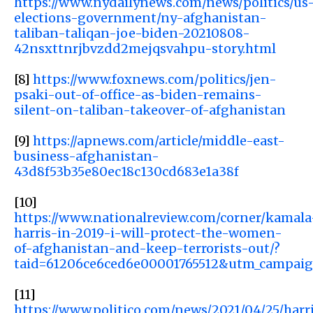
https://www.nydailynews.com/news/politics/us
elections-government/ny-afghanistan-
taliban-taliqan-joe-biden-20210808-
42nsxttnrjbvzdd2mejqsvahpu-story.html
[8]
https://www.foxnews.com/politics/jen-
psaki-out-of-office-as-biden-remains-
silent-on-taliban-takeover-of-afghanistan
[9]
https://apnews.com/article/middle-east-
business-afghanistan-
43d8f53b35e80ec18c130cd683e1a38f
[10]
https://www.nationalreview.com/corner/kamala
harris-in-2019-i-will-protect-the-women-
of-afghanistan-and-keep-terrorists-out/?
taid=61206ce6ced6e00001765512&utm_campai
[11]
https://www.politico.com/news/2021/04/25/harr