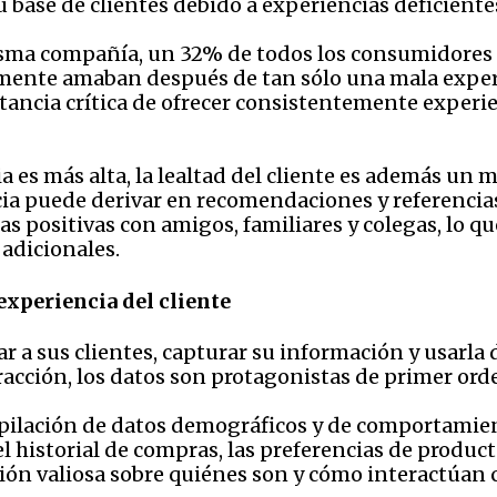
u base de clientes debido a experiencias deficiente
sma compañía, un 32% de todos los consumidores a 
ente amaban después de tan sólo una mala experi
rtancia crítica de ofrecer consistentemente exper
 es más alta, la lealtad del cliente es además un 
ia puede derivar en recomendaciones y referencias
s positivas con amigos, familiares y colegas, lo q
 adicionales.
experiencia del cliente
ar a sus clientes, capturar su información y usarla
racción, los datos son protagonistas de primer ord
copilación de datos demográficos y de comportamient
el historial de compras, las preferencias de producto
ón valiosa sobre quiénes son y cómo interactúan 