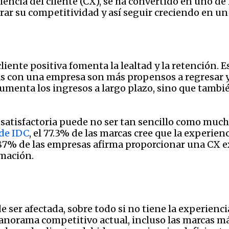
iencia del cliente (CX), se ha convertido en uno 
urar su competitividad y así seguir creciendo en u
liente positiva fomenta la lealtad y la retención. 
as con una empresa son más propensos a regresar y
o aumenta los ingresos a largo plazo, sino que tambi
 satisfactoria puede no ser tan sencillo como muc
de IDC
, el 77.3% de las marcas cree que la experien
l 87% de las empresas afirma proporcionar una CX e
rmación.
er afectada, sobre todo si no tiene la experiencia
 panorama competitivo actual, incluso las marcas m