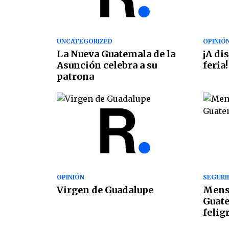
UNCATEGORIZED
OPINIÓ
La Nueva Guatemala de la
¡A di
Asunción celebra a su
feria!
patrona
OPINIÓN
SEGURID
Virgen de Guadalupe
Mensa
Guate
felig