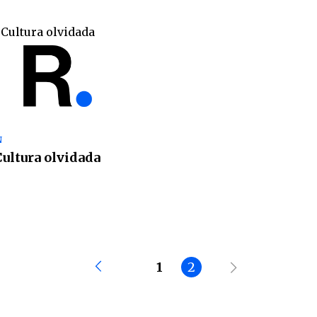
N
ultura olvidada
1
2