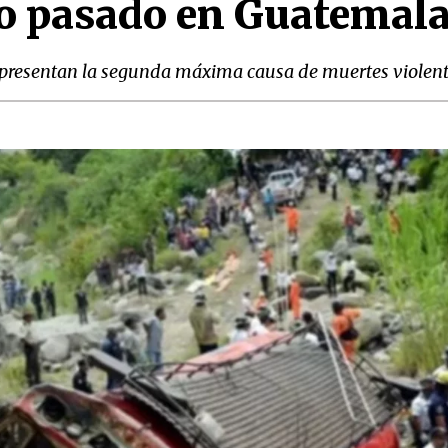
año pasado en Guatemal
representan la segunda máxima causa de muertes violenta